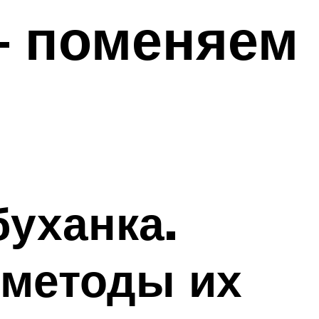
– поменяем
буханка.
 методы их