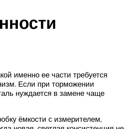
енности
кой именно ее части требуется
низм. Если при торможении
таль нуждается в замене чаще
робку ёмкости с измерителем,
да новая, светлая консистенция не