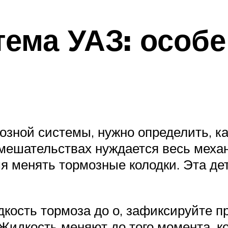
тема УАЗ: особ
озной системы, нужно определить, ка
вмешательствах нуждается весь меха
мя менять тормозные колодки. Эта де
кость тормоза до о, зафиксируйте п
идкость меняют до того момента, ког