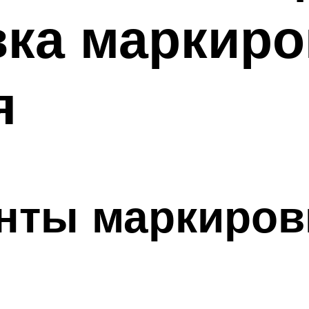
ка маркиро
я
нты маркиров