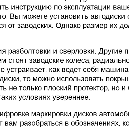
ять инструкцию по эксплуатации ваше
то. Вы можете установить автодиск
ся от заводских. Однако размер их д
я разболтовки и сверловки. Другие 
нем стоят заводские колеса, радиальн
не устраивает, как ведет себя машина
иски, то можно использовать покрыш
ать не только плоский протектор, но 
таких условиях увереннее.
ифровке маркировки дисков автомоби
 вам разобраться в обозначениях, к