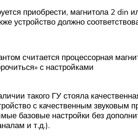
руется приобрести, магнитола 2 din и
кже устройство должно соответствов
антом считается процессорная магни
морочиться» с настройками
личии такого ГУ стояла качественная
тройство с качественным звуковым п
имые базовые настройки без дополни
алам и т.д.).