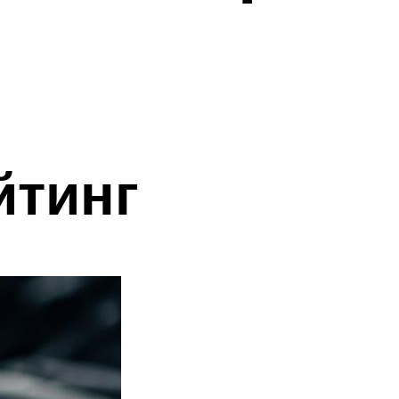
йтинг