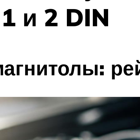
1 и 2 DIN
агнитолы: ре