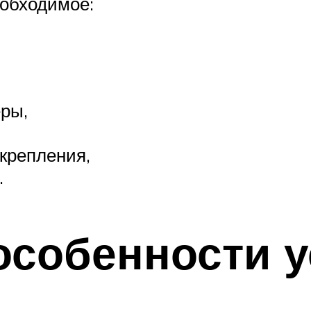
еобходимое:
ры,
крепления,
.
особенности 