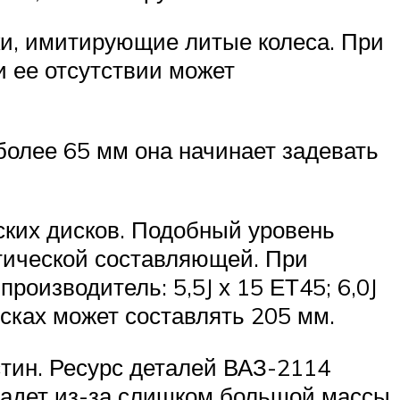
аки, имитирующие литые колеса. При
и ее отсутствии может
более 65 мм она начинает задевать
ских дисков. Подобный уровень
етической составляющей. При
роизводитель: 5,5J х 15 ЕТ45; 6,0J
сках может составлять 205 мм.
стин. Ресурс деталей ВАЗ-2114
падет из-за слишком большой массы