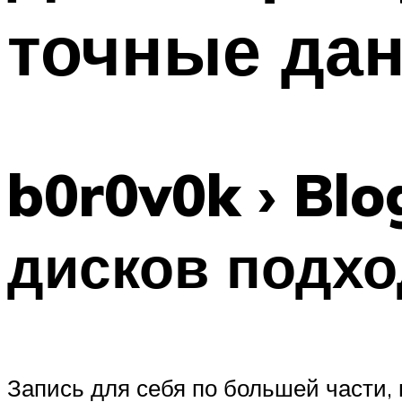
точные да
b0r0v0k › Bl
дисков подхо
Запись для себя по большей части, 