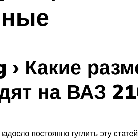
нные
og › Какие раз
дят на ВАЗ 2
надоело постоянно гуглить эту стат