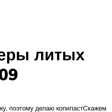
меры литых
109
ейку, поэтому делаю копипастСкажем