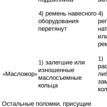
4) ремень навесного
4)
оборудования
ре
перетянут
на
ил
ре
1)
1) залегшие или
ра
изношенные
«Масложор»
ли
маслосъемные
за
кольца
ко
Остальные поломки, присущие