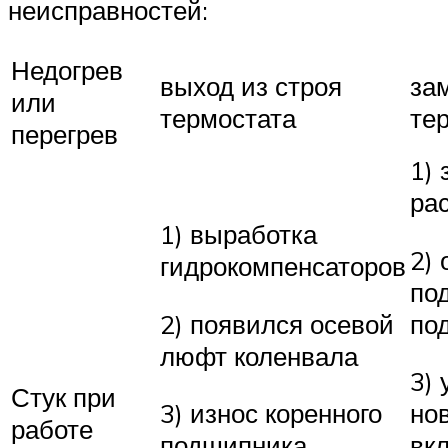
неисправностей:
Недогрев
выход из строя
за
или
термостата
те
перегрев
1)
ра
1) выработка
2)
гидрокомпенсаторов
по
2) появился осевой
по
люфт коленвала
3) 
Стук при
3) износ коренного
но
работе
подшипника
вк