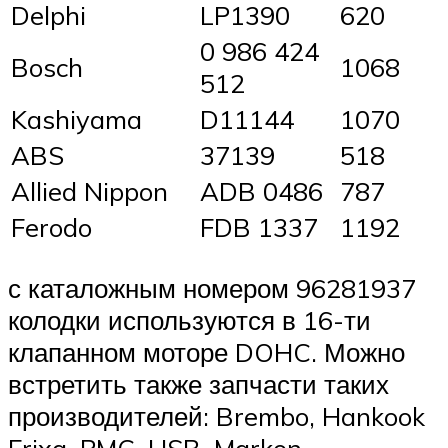
Delphi
LP1390
620
0 986 424
Bosch
1068
512
Kashiyama
D11144
1070
ABS
37139
518
Allied Nippon
ADB 0486
787
Ferodo
FDB 1337
1192
с каталожным номером 96281937
колодки используются в 16-ти
клапанном моторе DOHC. Можно
встретить также запчасти таких
производителей: Brembo, Hankook
Frixa, PMC, HSB, Markon.