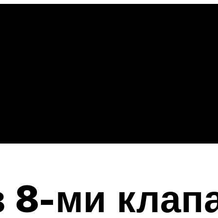
з 8-ми кла