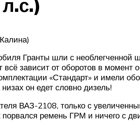
л.с.)
 Калина)
иля Гранты шли с необлегченной ш
тут всё зависит от оборотов в момент
комплектации «Стандарт» и имели об
а низах он едет словно дизель!
гателя ВАЗ-2108, только с увеличенн
 порвался ремень ГРМ и ничего с дв