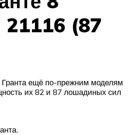
анте 8
и 21116 (87
 Гранта ещё по-прежним моделям
щность их 82 и 87 лошадиных сил
анта.