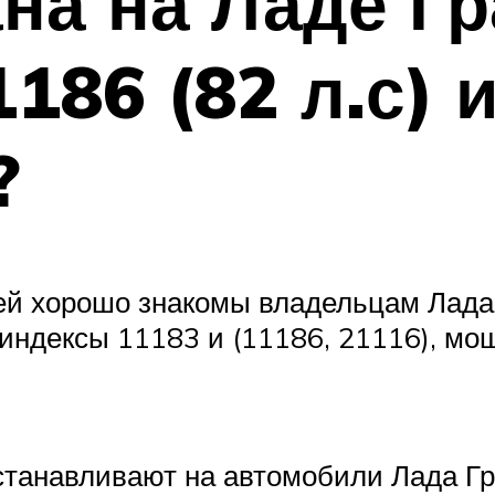
на на Ладе Гр
186 (82 л.с) 
?
ей хорошо знакомы владельцам Лада
индексы 11183 и (11186, 21116), мо
устанавливают на автомобили Лада Гр