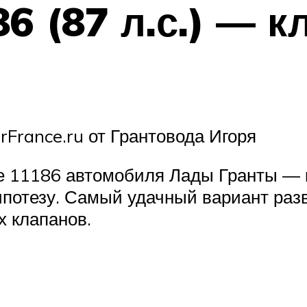
6 (87 л.с.) — к
France.ru от Грантовода Игоря
 11186 автомобиля Лады Гранты — к
гипотезу. Самый удачный вариант ра
х клапанов.