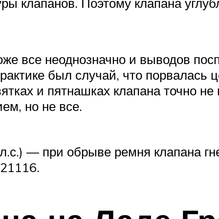
туры клапанов. Поэтому клапана углуб
оже все неоднозначно и выводов пос
практике был случай, что порвалась
вятках и пятнашках клапана точно не
ем, но не все.
л.с.) — при обрыве ремня клапана гне
 21116.