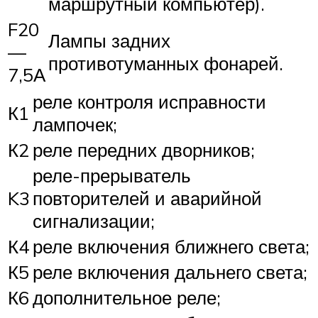
маршрутный компьютер).
F20
Лампы задних
—
противотуманных фонарей.
7,5А
реле контроля исправности
К1
лампочек;
К2
реле передних дворников;
реле-прерыватель
K3
повторителей и аварийной
сигнализации;
К4
реле включения ближнего света;
К5
реле включения дальнего света;
К6
дополнительное реле;