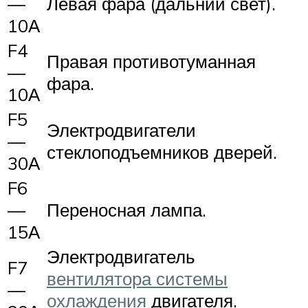
—
Левая фара (дальний свет).
10А
F4
Правая противотуманная
—
фара.
10А
F5
Электродвигатели
—
стеклоподъемников дверей.
30А
F6
—
Переносная лампа.
15А
Электродвигатель
F7
вентилятора системы
—
охлаждения
двигателя.