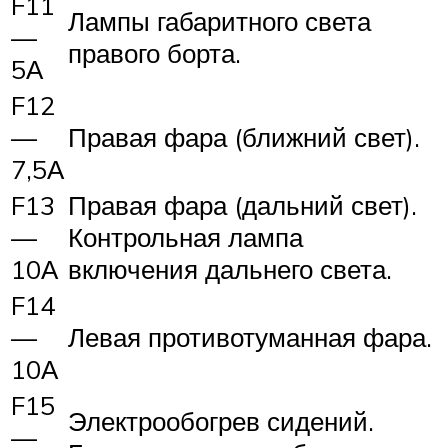
F11
Лампы габаритного света
—
правого борта.
5А
F12
—
Правая фара (ближний свет).
7,5А
F13
Правая фара (дальний свет).
—
Контрольная лампа
10А
включения дальнего света.
F14
—
Левая противотуманная фара.
10А
F15
Электрообогрев сидений.
—