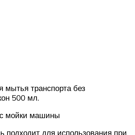
я мытья транспорта без
он 500 мл.
сс мойки машины
ь подходит для использования при