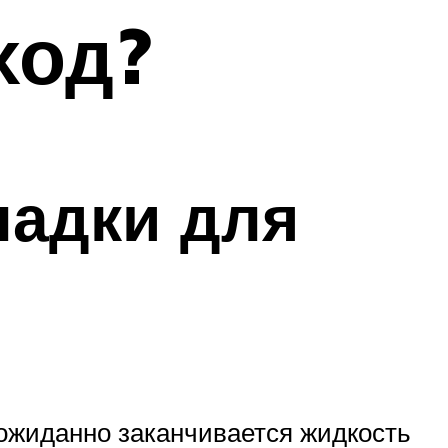
ход?
ладки для
еожиданно заканчивается жидкость