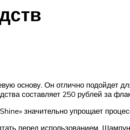
дств
ую основу. Он отлично подойдет дл
дства составляет 250 рублей за флак
Shine» значительно упрощает проце
лтать перед использованием. Шампун