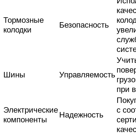
Испо
каче
Тормозные
коло
Безопасность
колодки
увел
служ
сист
Учит
пове
Шины
Управляемость
груз
при 
Поку
Электрические
с со
Надежность
компоненты
серт
каче