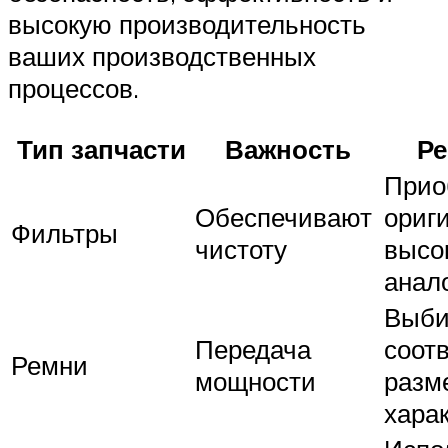
высокую производительность
ваших производственных
процессов.
Тип запчасти
Важность
Ре
Прио
Обеспечивают
ориг
Фильтры
чистоту
высо
анал
Выби
Передача
соот
Ремни
мощности
разм
хара