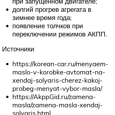
при запущенном двигателе;
долгий прогрев агрегата в
зимнее время года;
появление толчков при
переключении режимов АКПП.
Источники
https://korean-car.ru/menyaem-
maslo-v-korobke-avtomat-na-
xendaj-solyaris-cherez-kakoj-
probeg-menyat-vybor-masla/
https://AkppGid.ru/zamena-
masla/zamena-masla-xendaj-
solyaris.html