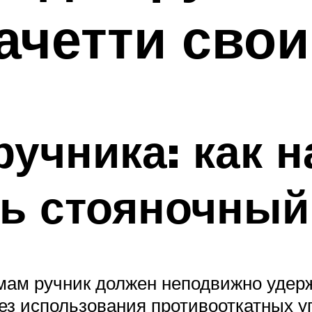
ачетти свои
ручника: как н
ь стояночный
ам ручник должен неподвижно удер
ез использования противооткатных у