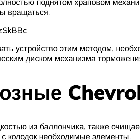
олностью поднятом храповом механиз
ы вращаться.
pzSkBBc
ать устройство этим методом, необх
еским диском механизма торможени
озные Chevrole
костью из баллончика, также очищае
с колодок необходимые элементы.