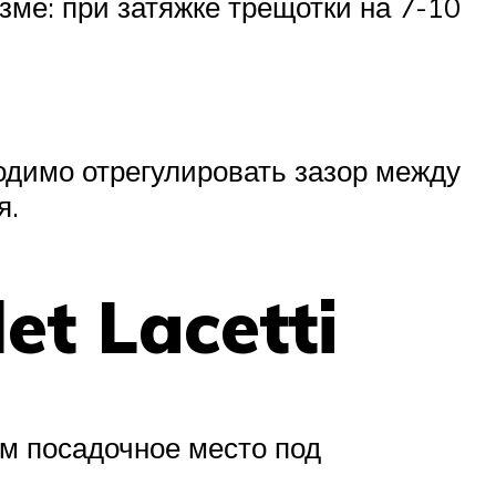
ме: при затяжке трещотки на 7-10
одимо отрегулировать зазор между
я.
t Lacetti
м посадочное место под