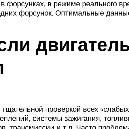
 в форсунках, в режиме реального в
седних форсунок. Оптимальные данные
если двигател
л
 тщательной проверкой всех «слабых
реплений, системы зажигания, топлив
ов, трансмиссии и т.д. Часто пробле