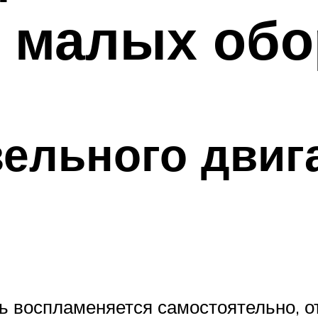
 малых обо
ельного двиг
сь воспламеняется самостоятельно, о