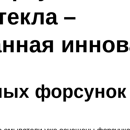
текла –
анная инно
ных форсунок
 омыватели уже оснащены форсунками