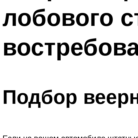
лобового с
востребов
Подбор веер
Если на вашем автомобиле штатные