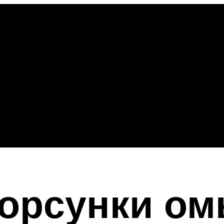
орсунки ом