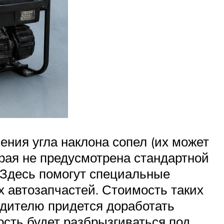
ния угла наклона сопел (их может
орая не предусмотрена стандартной
. Здесь помогут специальные
х автозапчастей. Стоимость таких
одителю придется доработать
ость будет разбрызгиваться под