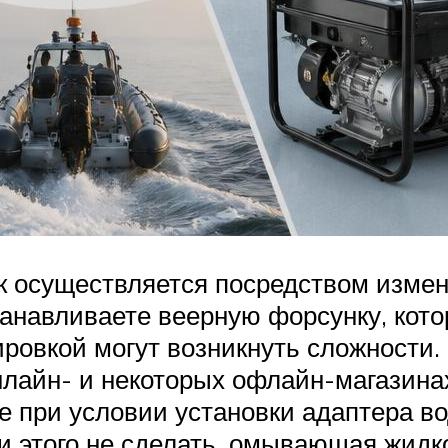
 осуществляется посредством измене
станавливаете веерную форсунку, кот
ировкой могут возникнуть сложности
нлайн- и некоторых офлайн-магазина
е при условии установки адаптера в
и этого не сделать, омывающая жидк