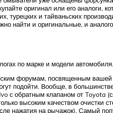
купайте оригинал или его аналоги, к
их, турецких и тайваньских производ
но найти и оригинальные, и аналог
логах по марке и модели автомобиля
еским форумам, посвященным вашей 
огут подойти. Вообще, в большинств
vo с обратным клапаном от Toyota (
только высоким качеством очистки с
осле нажатия на рычажок). Самый по