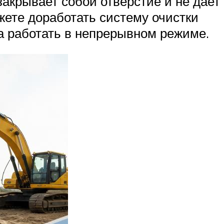
акрывает собой отверстие и не дает
ожете доработать систему очистки
ла работать в непрерывном режиме.