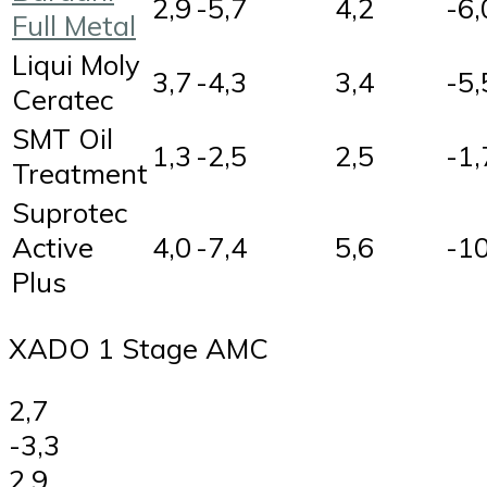
2,9
-5,7
4,2
-6,
Full Metal
Liqui Moly
3,7
-4,3
3,4
-5,
Ceratec
SMT Oil
1,3
-2,5
2,5
-1,
Treatment
Suprotec
Active
4,0
-7,4
5,6
-10
Plus
XADO 1 Stage AMC
2,7
-3,3
2,9