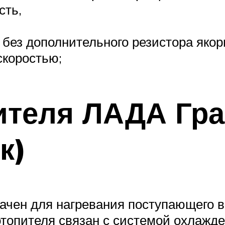
сть,
 без дополнительного резистора якор
скоростью;
ителя ЛАДА Гра
к)
начен для нагревания поступающего 
отопителя связан с системой охлажд