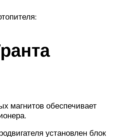
отопителя:
ранта
ных магнитов обеспечивает
ионера.
родвигателя установлен блок