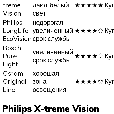
treme
дают белый
★★★★★
Ку
Vision
свет
Philips
недорогая,
LongLife
увеличенный
★★★★✩
Ку
EcoVision
срок службы
Bosch
увеличенный
Pure
★★★★✩
Ку
срок службы
Light
Osram
хорошая
Original
зона
★★★★✩
Ку
Line
освещения
Philips X-treme Vision