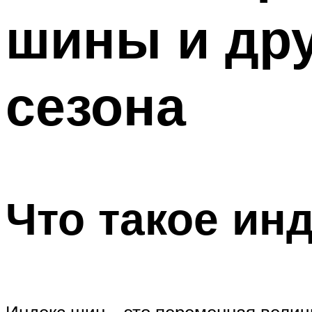
шины и дру
сезона
Что такое ин
Индекс шин – это переменная вели