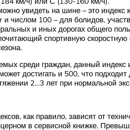
-184 км/ч) или С (130-160 км/ч).
можно увидеть на шине – это индекс 
и числом 100 – для болидов, участ
ральных и иных дорогах общего польз
дпочитающий спортивную скоростную е
езона.
мых среди граждан, данный индекс 
может достигать и 500, что подходит
отяжении 2…3 лет при нормальной экс
сов, как правило, зависят от техни
церном в сервисной книжке. Превыша