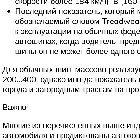
скорости более 184 км/ч), В (160
Последний показатель, который 
обозначаемый словом Treadwear 
к эксплуатации на обычных феде
автошинах, когда водитель, пре
шины он не может более одного с
Для обычных шин, массово реализуе
200…400, однако иногда показатель 
города и загородным трассам на пр
Важно!
Многие из перечисленных выше индек
автомобиля и продиктованы автокон