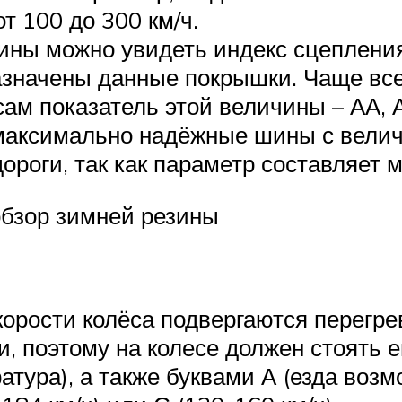
т 100 до 300 км/ч.
ины можно увидеть индекс сцеплени
назначены данные покрышки. Чаще все
сам показатель этой величины – АА, А
аксимально надёжные шины с величин
роги, так как параметр составляет м
обзор зимней резины
скорости колёса подвергаются перегр
, поэтому на колесе должен стоять 
тура), а также буквами А (езда возм