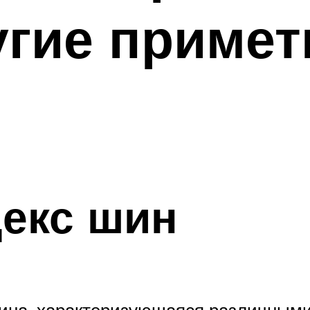
гие примет
декс шин
чина, характеризующаяся различным