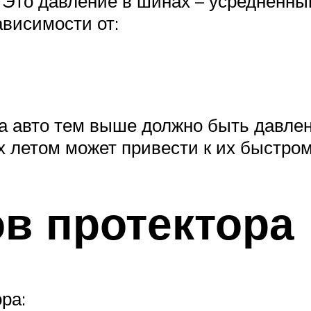
 Это давление в шинах – усредненны
ависимости от:
а авто тем выше должно быть давлен
х летом может привести к их быстром
в протектора
ра: