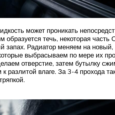
идкость может проникать непосредств
м образуется течь, некоторая часть 
 запах. Радиатор меняем на новый, 
которые выбрасываем по мере их про
делаем отверстие, затем бутылку сж
 к разлитой влаге. За 3-4 прохода т
тряпкой.