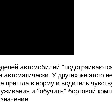
делей автомобилей “подстраиваются
а автоматически. У других же этого н
е пришла в норму и водитель чувств
луживания и “обучить” бортовой ком
 значение.