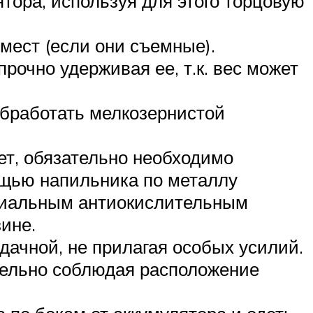
тора, используя для этого торцовую
мест (если они съемные).
очно удерживая ее, т.к. вес может
обработать мелкозернистой
ет, обязательно необходимо
ощью напильника по металлу
ециальным антиокислительным
ине.
дачной, не прилагая особых усилий.
тельно соблюдая расположение