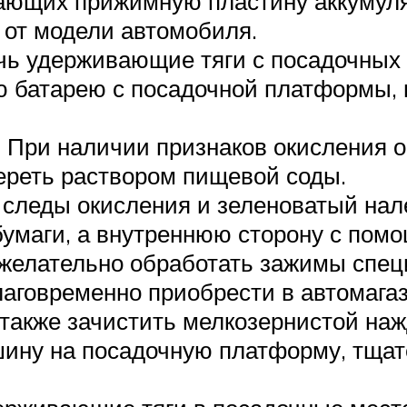
ивающих прижимную пластину аккумуля
и от модели автомобиля.
ь удерживающие тяги с посадочных 
 батарею с посадочной платформы, пр
. При наличии признаков окисления 
тереть раствором пищевой соды.
следы окисления и зеленоватый нал
бумаги, а внутреннюю сторону с пом
го желательно обработать зажимы сп
лаговременно приобрести в автомагаз
также зачистить мелкозернистой наж
шину на посадочную платформу, тща