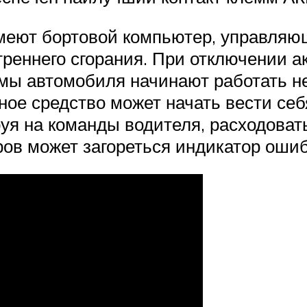
еют бортовой компьютер, управляю
треннего сгорания. При отключении а
емы автомобиля начинают работать н
ное средство может начать вести себ
руя на команды водителя, расходоват
ров может загореться индикатор ошиб