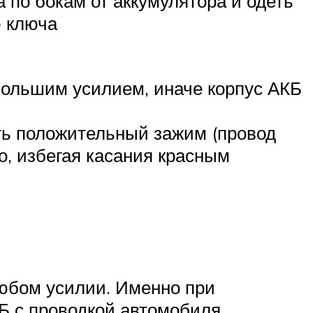
 по бокам от аккумулятора и одеть
ю ключа
большим усилием, иначе корпус АКБ
ть положительный зажим (провод
о, избегая касания красным
юбом усилии. Именно при
Б с проводкой автомобиля.