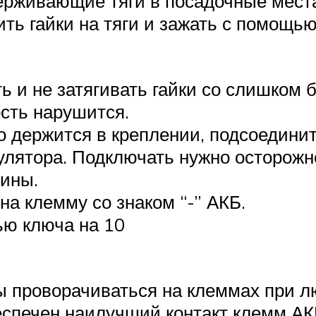
ерживающие тяги в посадочные места
ть гайки на тяги и зажать с помощь
 и не затягивать гайки со слишком 
ость нарушится.
о держится в креплении, подсоедини
мулятора. Подключать нужно осторожн
ины.
на клемму со знаком “-” АКБ.
ью ключа на 10
 проворачиваться на клеммах при л
еспечен наилучший контакт клемм АК