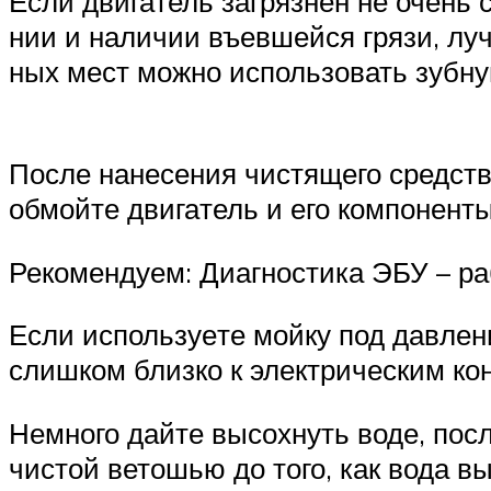
Если дви­га­тель загряз­нён не очень с
нии и нали­чии въев­шей­ся гря­зи, луч
ных мест мож­но исполь­зо­вать зуб­ну
После нане­се­ния чистя­ще­го сред­ства
обмой­те дви­га­тель и его ком­по­нен­т
Рекомендуем: Диагностика ЭБУ – ра
Если исполь­зу­е­те мой­ку под дав­ле­н
слиш­ком близ­ко к элек­три­че­ским кон
Немно­го дай­те высох­нуть воде, после
чистой вето­шью до того, как вода вы