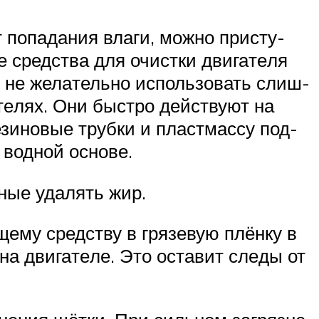
т попа­да­ния вла­ги, мож­но при­сту­
е сред­ства для очист­ки дви­га­те­ля
о не жела­тель­но исполь­зо­вать слиш­
­те­лях. Они быст­ро дей­ству­ют на
ези­но­вые труб­ки и пласт­мас­су под­
 вод­ной осно­ве.
­ные уда­лять жир.
­ще­му сред­ству в гря­зе­вую плён­ку в
а дви­га­те­ле. Это оста­вит сле­ды от