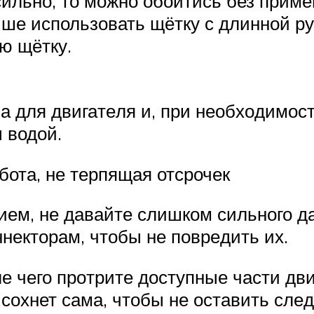
иль­но, то мож­но обой­тись без при­ме
­ше исполь­зо­вать щёт­ку с длин­ной руч
ю щёт­ку.
 для дви­га­те­ля и, при необ­хо­ди­мо­с
ы водой.
бота, не терпящая отсрочек
и­ем, не давай­те слиш­ком силь­но­го д
­нек­то­рам, что­бы не повре­дить их.
 чего про­три­те доступ­ные части дви­г
сох­нет сама, что­бы не оста­вить сле