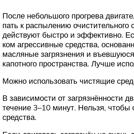
После неболь­шо­го про­гре­ва дви­га­те
пать к рас­пы­ле­нию очи­сти­тель­но­го
дей­ству­ют быст­ро и эффек­тив­но. Ес
ком агрес­сив­ные сред­ства, осно­ван­н
мас­ля­ные загряз­не­ния и въев­шу­ю­ся
ка­пот­но­го про­стран­ства. Луч­ше исп
Мож­но исполь­зо­вать чистя­щие сред­
В зави­си­мо­сти от загряз­нён­но­сти дв
тече­ние 3–10 минут. Нель­зя, что­бы о
сред­ства.