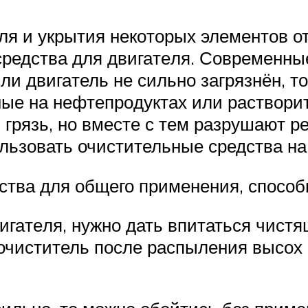
­ля и укры­тия неко­то­рых эле­мен­тов о
 сред­ства для дви­га­те­ля. Совре­мен­ны
ли дви­га­тель не силь­но загряз­нён, т
ые на неф­те­про­дук­тах или рас­тво­ри
 грязь, но вме­сте с тем раз­ру­ша­ют р
оль­зо­вать очи­сти­тель­ные сред­ства на
ства для обще­го при­ме­не­ния, спо­соб
и­га­те­ля, нуж­но дать впи­тать­ся чистя
чи­сти­тель после рас­пы­ле­ния высох н