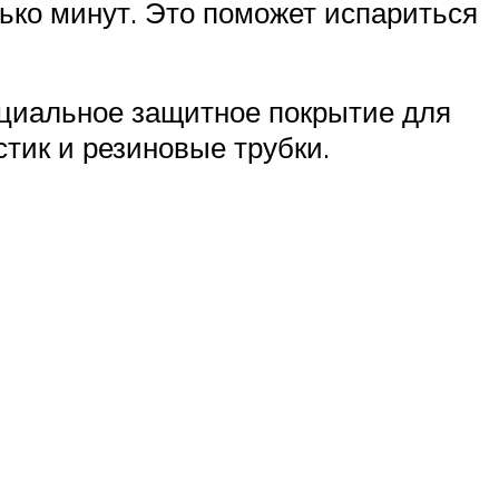
ль­ко минут. Это помо­жет испа­рить­ся
­ци­аль­ное защит­ное покры­тие для
стик и рези­но­вые труб­ки.