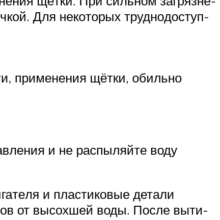
­не­ния щёт­ки. При силь­ном загряз­не­
­кой. Для неко­то­рых труд­но­до­ступ­
ти, при­ме­не­ния щёт­ки, обиль­но
ав­ле­ния и не рас­пы­ляй­те воду
а­те­ля и пла­сти­ко­вые дета­ли
­дов от высох­шей воды. После выти­