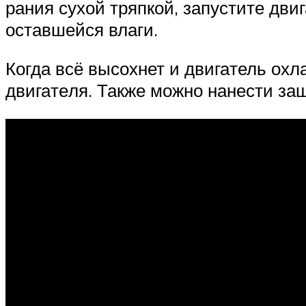
ра­ния сухой тряп­кой, запу­сти­те дви
остав­шей­ся вла­ги.
Когда всё высох­нет и дви­га­тель охл
дви­га­те­ля. Так­же мож­но нане­сти за