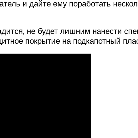
­га­тель и дай­те ему пора­бо­тать неско
а­дит­ся, не будет лиш­ним нане­сти спе
щит­ное покры­тие на под­ка­пот­ный пла­