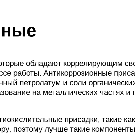
нные
которые обладают коррелирующим св
ссе работы. Антикоррозионные приса
нный петролатум и соли органически
разование на металлических частях и
нтиокислительные присадки, такие к
ру, поэтому лучше такие компоненты