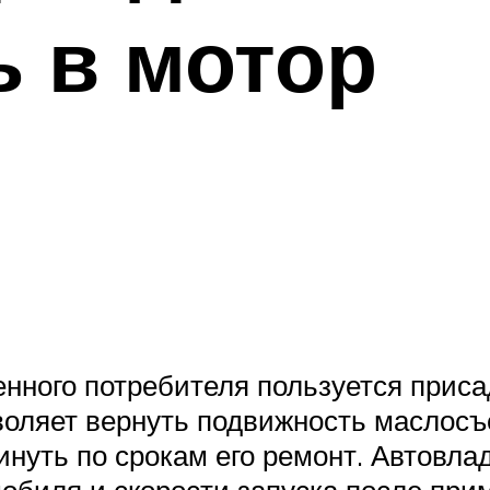
ь в мотор
нного потребителя пользуется присад
зволяет вернуть подвижность маслос
инуть по срокам его ремонт. Автовл
обиля и скорости запуска после прим