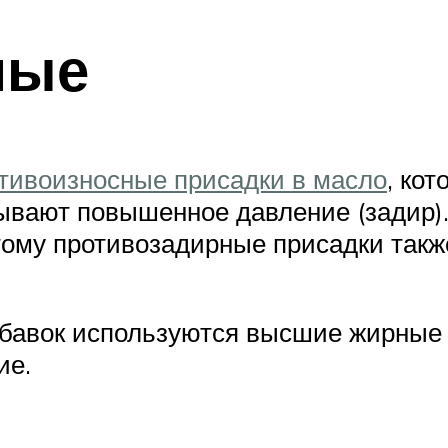
ные
тивоизносные присадки в масло
, ко
ывают повышенное давление (задир)
ому противозадирные присадки такж
обавок используются высшие жирные 
ие.