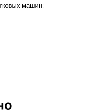
егковых машин:
но