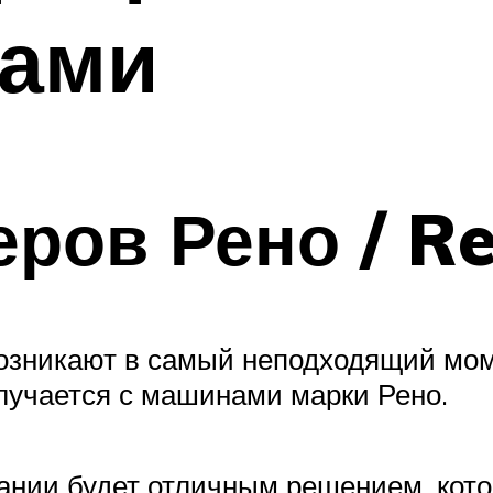
ками
еров Рено / Re
зникают в самый неподходящий моме
случается с машинами марки Рено.
ании будет отличным решением, кото