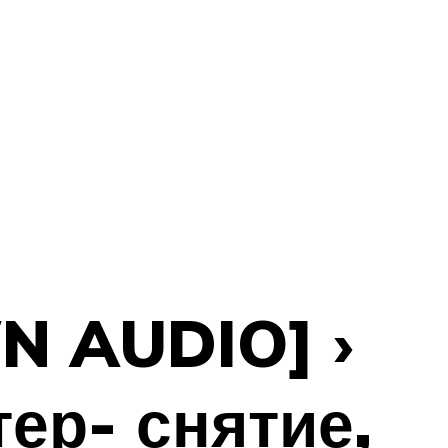
N AUDIO] ›
тер- снятие,