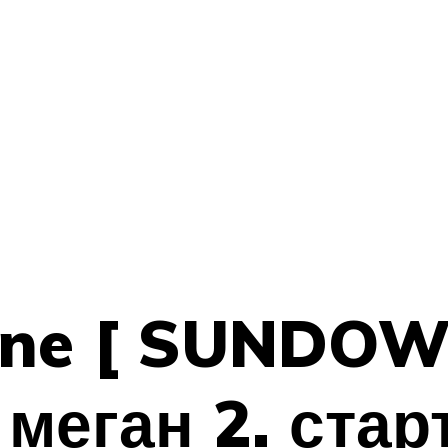
ane [ SUNDOW
меган 2. стар