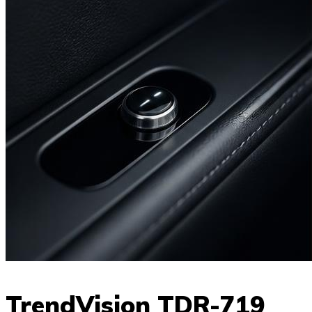
TrendVision TDR-719