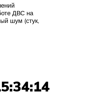
нений
боте ДВС на
ый шум (стук,
15:34:14