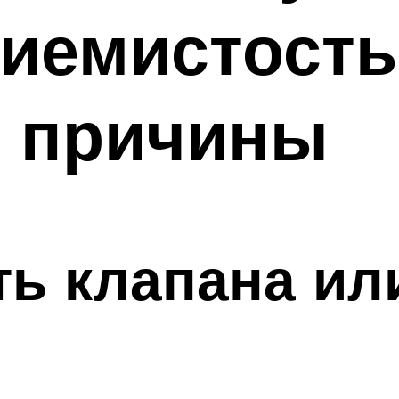
иемистость
 причины
ь клапана ил