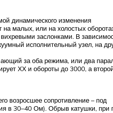
мой динамического изменения
т на малых, или на холостых оборота
 вихревыми заслонками. В зависимос
акуумный исполнительный узел, на дру
чающий за оба режима, или два пар
рует ХХ и обороты до 3000, а второй
его возросшее сопротивление – под
ия в 30–40 Ом). Обрыв катушки, при 