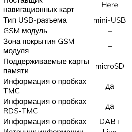
Here
навигационных карт
Тип USB-разъема
mini-USB
GSM модуль
–
Зона покрытия GSM
–
модуля
Поддерживаемые карты
microSD
памяти
Информация о пробках
да
TMC
Информация о пробках
да
RDS-TMC
Информация о пробках
DAB+
Источник информации
Live