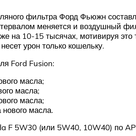
яного фильтра Форд Фьюжн составляе
интервалом меняется и воздушный фил
же на 10-15 тысячах, мотивируя это
есет урон только кошельку.
я Ford Fusion:
ового масла;
вого масла;
ового масла;
 нового масла.
la F 5W30 (или 5W40, 10W40) по API