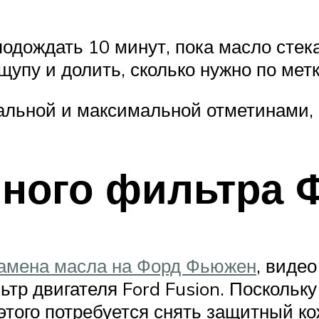
подождать 10 минут, пока масло стека
упу и долить, сколько нужно по мет
льной и максимальной отметинами, 
шного фильтра
амена масла на Форд Фьюжен
, виде
р двигателя Ford Fusion. Поскольк
я этого потребуется снять защитный ко