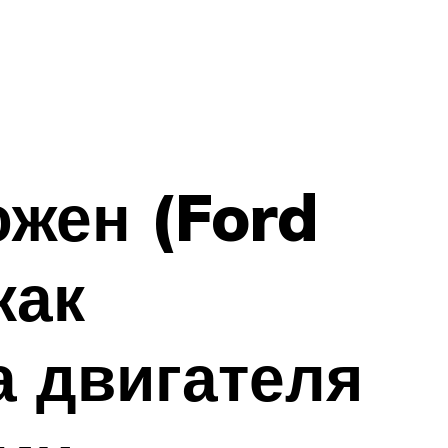
жен (Ford
как
а двигателя