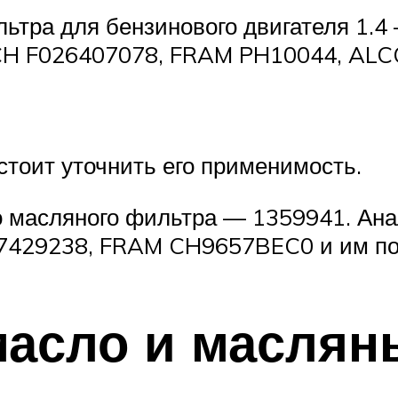
льтра для бензинового двигателя 1.
H F026407078, FRAM PH10044, ALC
стоит уточнить его применимость.
го масляного фильтра — 1359941. А
7429238, FRAM CH9657BEC0 и им по
масло и масля