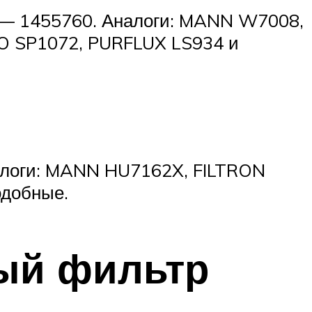
4 — 1455760. Аналоги: MANN W7008,
O SP1072, PURFLUX LS934 и
налоги: MANN HU7162X, FILTRON
добные.
ный фильтр