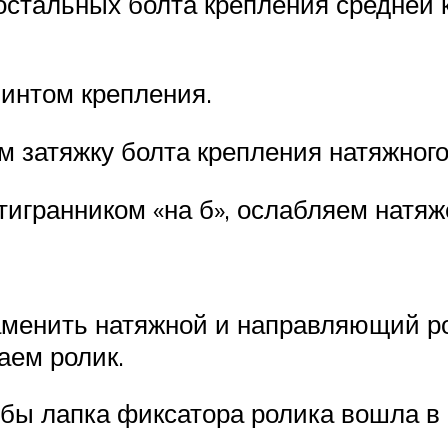
 остальных болта крепления средне
интом крепления.
 затяжку болта крепления натяжного
тигранником «на б», ослабляем натя
менить натяжной и направляющий ро
аем ролик.
обы лапка фиксатора ролика вошла в 