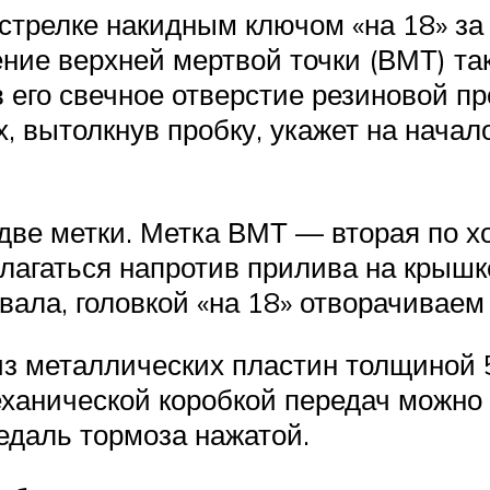
стрелке накидным ключом «на 18» за
ие верхней мертвой точки (ВМТ) так
 его свечное отверстие резиновой пр
 вытолкнув пробку, укажет на начало
две метки. Метка ВМТ — вторая по хо
агаться напротив прилива на крышк
вала, головкой «на 18» отворачиваем
з металлических пластин толщиной 5
ханической коробкой передач можно
едаль тормоза нажатой.