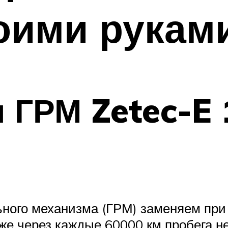
оими рукам
ГРМ Zetec-E 1,
ьного механизма (ГРМ) заменяем при
же через каждые 60000 км пробега не