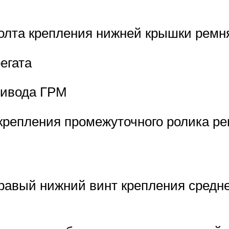
болта крепления нижней крышки ремн
егата
ривода ГРМ
крепления промежуточного ролика р
правый нижний винт крепления средн