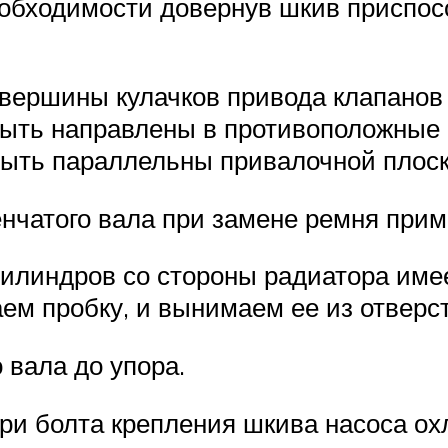
еобходимости довернув шкив приспос
 вершины кулачков привода клапанов
ыть направлены в противоположные с
ыть параллельны привалочной плоско
нчатого вала при замене ремня прим
цилиндров со стороны радиатора имее
ем пробку, и вынимаем ее из отверс
 вала до упора.
ри болта крепления шкива насоса о