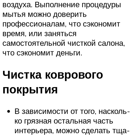
воздуха. Выполнение процедуры
мытья можно доверить
профессионалам, что сэкономит
время, или заняться
самостоятельной чисткой салона,
что сэкономит деньги.
Чистка коврового
покрытия
В зави­си­мо­сти от того, насколь­
ко гряз­ная осталь­ная часть
инте­рье­ра, мож­но сде­лать тща­