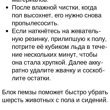
После влаж­ной чист­ки, когда
пол высох­нет, его нуж­но сно­ва
пропылесосить.
Если наткнё­тесь на жева­тель­
ную резин­ку, при­лип­шую к полу,
потри­те её куби­ком льда в тече­
ние несколь­ких минут, что­бы
она ста­ла хруп­кой. Далее акку­
рат­но уда­ли­те жвач­ку и соскоб­
ли­те остатки.
Блок пем­зы помо­жет быст­ро убрать
шерсть живот­ных с пола и сидений.