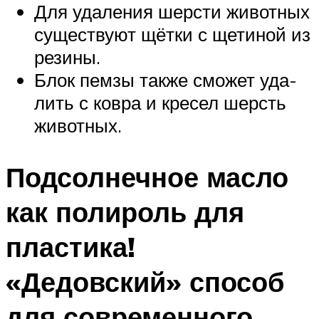
Для уда­ле­ния шер­сти живот­ных
суще­ству­ют щёт­ки с щети­ной из
резины.
Блок пем­зы так­же смо­жет уда­
лить с ков­ра и кре­сел шерсть
животных.
Подсолнечное масло
как полироль для
пластика!
«Дедовский» способ
для современного