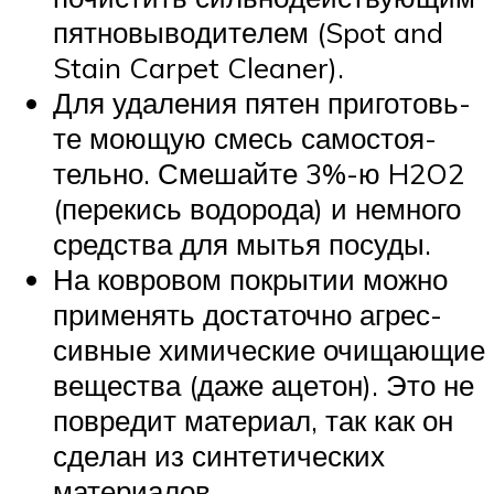
пят­но­вы­во­ди­те­лем (Spot and
Stain Carpet Cleaner).
Для уда­ле­ния пятен при­го­товь­
те мою­щую смесь само­сто­я­
тель­но. Сме­шай­те 3%-ю H2O2
(пере­кись водо­ро­да) и немно­го
сред­ства для мытья посуды.
На ков­ро­вом покры­тии мож­но
при­ме­нять доста­точ­но агрес­
сив­ные хими­че­ские очи­ща­ю­щие
веще­ства (даже аце­тон). Это не
повре­дит мате­ри­ал, так как он
сде­лан из син­те­ти­че­ских
материалов.