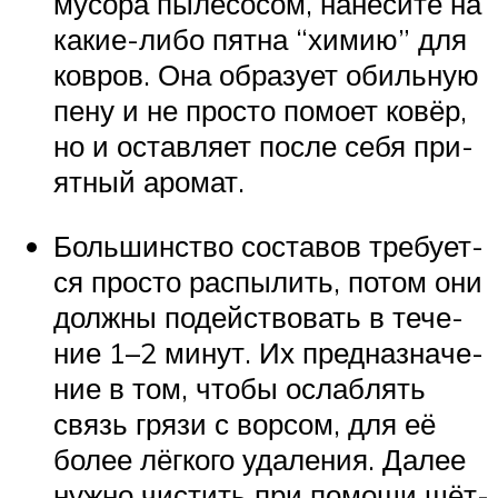
мусо­ра пыле­со­сом, нане­си­те на
какие-либо пят­на “химию” для
ков­ров. Она обра­зу­ет обиль­ную
пену и не про­сто помо­ет ковёр,
но и остав­ля­ет после себя при­
ят­ный аромат.
Боль­шин­ство соста­вов тре­бу­ет­
ся про­сто рас­пы­лить, потом они
долж­ны подей­ство­вать в тече­
ние 1–2 минут. Их пред­на­зна­че­
ние в том, что­бы ослаб­лять
связь гря­зи с вор­сом, для её
более лёг­ко­го уда­ле­ния. Далее
нуж­но чистить при помо­щи щёт­