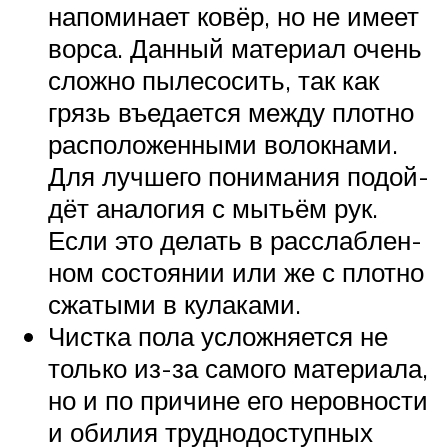
напо­ми­на­ет ковёр, но не име­ет
вор­са. Дан­ный мате­ри­ал очень
слож­но пыле­со­сить, так как
грязь въеда­ет­ся меж­ду плот­но
рас­по­ло­жен­ны­ми волок­на­ми.
Для луч­ше­го пони­ма­ния подой­
дёт ана­ло­гия с мытьём рук.
Если это делать в рас­слаб­лен­
ном состо­я­нии или же с плот­но
сжа­ты­ми в кулаками.
Чист­ка пола услож­ня­ет­ся не
толь­ко из-за само­го мате­ри­а­ла,
но и по при­чине его неров­но­сти
и оби­лия труд­но­до­ступ­ных