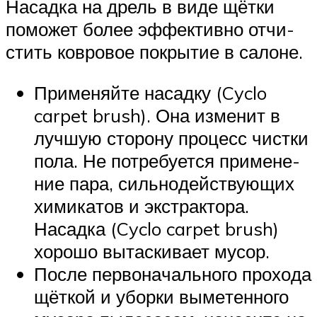
Насад­ка на дрель в виде щёт­ки
помо­жет более эффек­тив­но отчи­
стить ков­ро­вое покры­тие в салоне.
При­ме­няй­те насад­ку (Cyclo
carpet brush). Она изме­нит в
луч­шую сто­ро­ну про­цесс чист­ки
пола. Не потре­бу­ет­ся при­ме­не­
ние пара, силь­но­дей­ству­ю­щих
хими­ка­тов и экс­трак­то­ра.
Насад­ка (Cyclo carpet brush)
хоро­шо вытас­ки­ва­ет мусор.
После пер­во­на­чаль­но­го про­хо­да
щёт­кой и убор­ки выме­тен­но­го