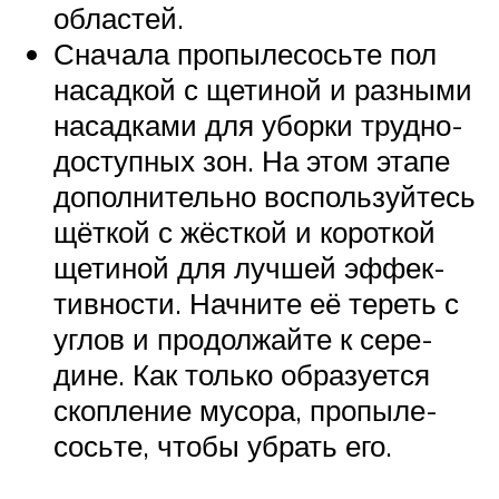
областей.
Сна­ча­ла про­пы­ле­сось­те пол
насад­кой с щети­ной и раз­ны­ми
насад­ка­ми для убор­ки труд­но­
до­ступ­ных зон. На этом эта­пе
допол­ни­тель­но вос­поль­зуй­тесь
щёт­кой с жёст­кой и корот­кой
щети­ной для луч­шей эффек­
тив­но­сти. Нач­ни­те её тереть с
углов и про­дол­жай­те к сере­
дине. Как толь­ко обра­зу­ет­ся
скоп­ле­ние мусо­ра, про­пы­ле­
сось­те, что­бы убрать его.