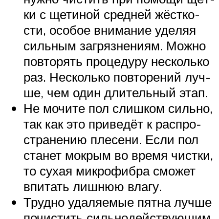
ки с щети­ной сред­ней жёст­ко­
сти, осо­бое вни­ма­ние уде­ляя
силь­ным загряз­не­ни­ям. Мож­но
повто­рять про­це­ду­ру несколь­ко
раз. Несколь­ко повто­ре­ний луч­
ше, чем один дли­тель­ный этап.
Не мочи­те пол слиш­ком силь­но,
так как это при­ве­дёт к рас­про­
стра­не­нию пле­се­ни. Если пол
ста­нет мок­рым во вре­мя чист­ки,
то сухая мик­ро­фиб­ра смо­жет
впи­тать лиш­нюю влагу.
Труд­но уда­ля­е­мые пят­на луч­ше
почи­стить силь­но­дей­ству­ю­щим