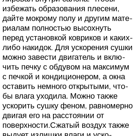
избе­жать обра­зо­ва­ния пле­се­ни,
дай­те мок­ро­му полу и дру­гим мате­
ри­а­лам пол­но­стью высох­нуть
перед уста­нов­кой ков­ри­ков и каких-
либо накидок. Для уско­ре­ния суш­ки
мож­но заве­сти дви­га­тель и вклю­
чить печ­ку с обду­вом на мак­си­мум
с печ­кой и кон­ди­ци­о­не­ром, а окна
оста­вить немно­го откры­ты­ми, что­
бы вла­га уходила. Мож­но так­же
уско­рить суш­ку феном, рав­но­мер­но
дви­гая его на рас­сто­я­нии от
поверхности.Сжа­тый воз­дух так­же
выду­ет излиш­ки вла­ги и уско­