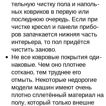
тель­ную чист­ку пола и наполь­
ных ков­ри­ков в первую или
послед­нюю оче­редь. Если при
чист­ке кре­сел и пане­ли при­бо­
ров запач­ка­ет­ся ниж­няя часть
инте­рье­ра, то пол при­дёт­ся
чистить заново.
Не все ков­ро­вые покры­тия оди­
на­ко­вые. Чем оно плот­нее
сотка­но, тем труд­нее его
отмыть. Неко­то­рые недо­ро­гие
моде­ли машин име­ют очень
плот­но спле­тён­ный мате­ри­ал на
полу, кото­рый толь­ко внешне