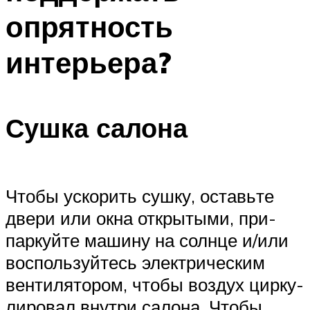
опрятность
интерьера?
Сушка салона
Что­бы уско­рить суш­ку, оставь­те
две­ри или окна откры­ты­ми, при­
пар­куй­те маши­ну на солн­це и/или
вос­поль­зуй­тесь элек­три­че­ским
вен­ти­ля­то­ром, что­бы воз­дух цир­ку­
ли­ро­вал внут­ри салона. Что­бы