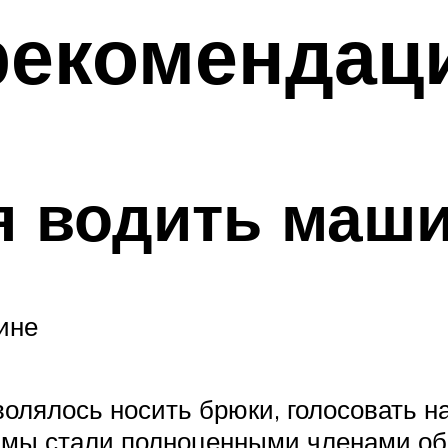
рекомендац
я водить маш
ине
лялось носить брюки, голосовать на
Дамы стали полноценными членами об