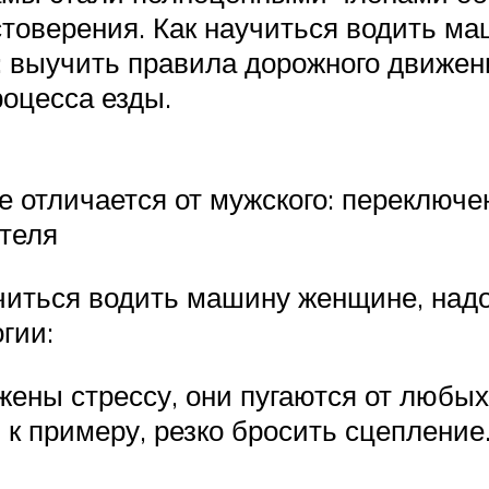
стоверения. Как научиться водить м
: выучить правила дорожного движен
роцесса езды.
е отличается от мужского: переключе
ителя
аучиться водить машину женщине, над
гии:
ены стрессу, они пугаются от любых 
к примеру, резко бросить сцепление.