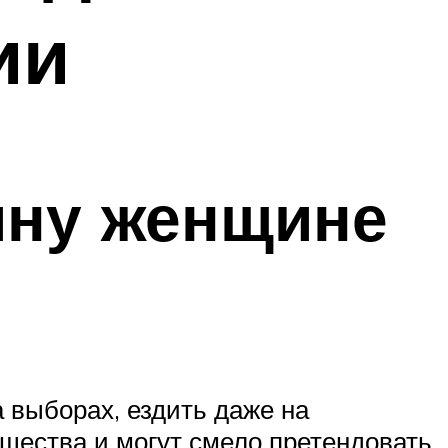
ии
ину женщине
 выборах, ездить даже на
щества и могут смело претендовать