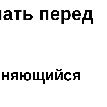
нать перед
еняющийся