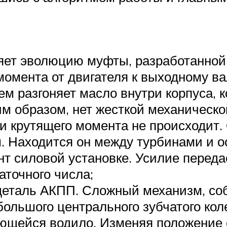
ет эволюцию муфты, разработанной е
момента от двигателя к выходному ва
ем разгоняет масло внутри корпуса, 
им образом, нет жесткой механичес
и крутящего момента не происходит.
 Находится он между турбинами и о
 силовой установке. Усилие переда
точного числа;
 деталь АКПП. Сложный механизм, со
ольшого центрального зубчатого кол
ающейся водило. Изменяя положение 