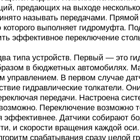
ций, предающих на выходе несколько
ринято называть передачами. Прямой
 которого выполняет гидромуфта. По
ить эффективное переключение столь
ва типа устройств. Первый — это г
образом в бюджетных автомобилях. М
 управлением. В первом случае датч
йствие гидравлические толкатели. О
ереключая передачи. Настроена сист
евозможно. Переключение возможно т
я эффективнее. Датчики собирают б
ти, и скорости вращения каждой оси.
горитм срабатывания сразу целой гр