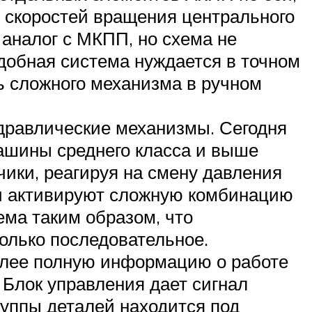
 скоростей вращения центрального
 аналог с МКПП, но схема не
добная система нуждается в точном
 сложного механизма в ручном
идравлические механизмы. Сегодня
ашины среднего класса и выше
ики, реагируя на смену давления
ни активируют сложную комбинацию
ема таким образом, что
олько последовательное.
олее полную информацию о работе
 Блок управления дает сигнал
уппы деталей находится под