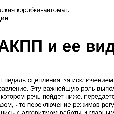
ская коробка-автомат.
ия.
 АКПП и ее ви
т педаль сцепления, за исключением 
равление. Эту важнейшую роль выпо
 котором речь пойдет ниже, передает
зом, что переключение режимов регул
вшись с алгоритмом работы и главн