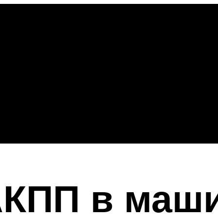
АКПП в маш