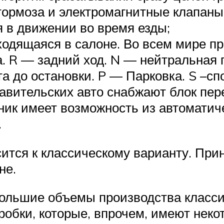
тормоза и электромагнитные клапан
я в движении во время езды;
находящаяся в салоне. Во всем мире 
. R — задний ход. N — нейтральная
та до остановки. P — Парковка. S –
тавительских авто снабжают блок п
ик имеет возможность из автоматиче
.
тся к классическому варианту. При
не.
большие объемы производства класс
оробки, которые, впрочем, имеют нек