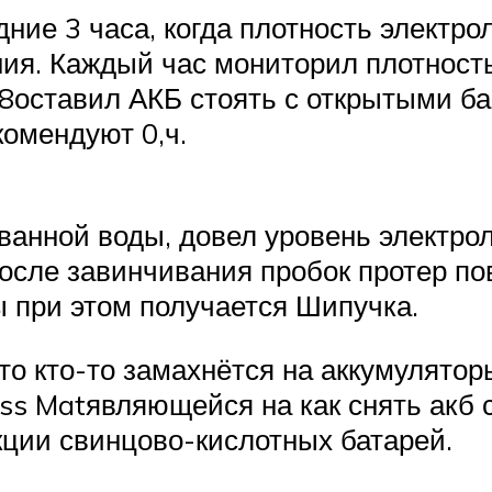
дние 3 часа, когда плотность электро
ия. Каждый час мониторил плотность
8оставил АКБ стоять с открытыми ба
комендуют 0,ч.
анной воды, довел уровень электрол
 После завинчивания пробок протер п
 при этом получается Шипучка.
то кто-то замахнётся на аккумулятор
ass Matявляющейся на как снять акб 
кции свинцово-кислотных батарей.