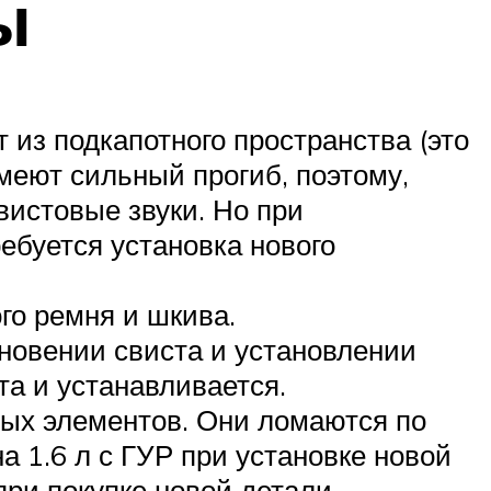
ы
из подкапотного пространства (это
имеют сильный прогиб, поэтому,
вистовые звуки. Но при
ебуется установка нового
го ремня и шкива.
кновении свиста и установлении
та и устанавливается.
вых элементов. Они ломаются по
 1.6 л с ГУР при установке новой
ри покупке новой детали.