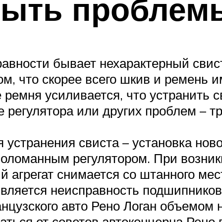
 быть проблем
авности бывает нехарактерный свист 
том, что скорее всего шкив и ремень 
 ремня усиливается, что устранить с
 регулятора или других проблем – тр
устранения свиста – установка ново
 поломанным регулятором. При возни
 агрегат снимается со штанного мес
является неисправность подшипнико
цузского авто Рено Логан объемом на
ться от советов автоконцерна Рено п