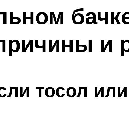
льном бачке
причины и 
если тосол ил