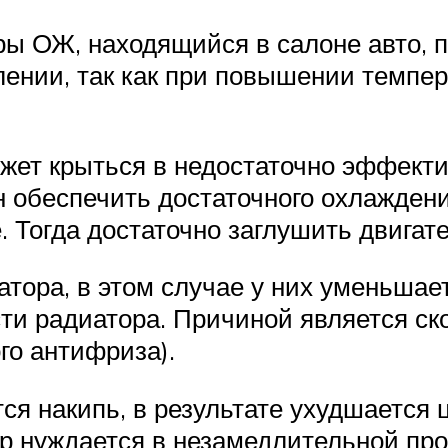
ры ОЖ, находящийся в салоне авто, п
лении, так как при повышении темпе
жет крыться в недостаточно эффекти
ен обеспечить достаточного охлажден
е. Тогда достаточно заглушить двигат
атора, в этом случае у них уменьшает
 радиатора. Причиной является ско
го антифриза).
ся накипь, в результате ухудшается
ор нуждается в незамедлительной пр