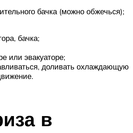
ительного бачка (можно обжечься);
ора, бачка;
е или эвакуаторе;
анавливаться, доливать охлаждающую
движение.
иза в