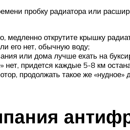
ремени пробку радиатора или расшир
, медленно открутите крышку радиат
ли его нет, обычную воду;
ния или дома лучше ехать на буксир
е» нет, придется каждые 5-8 км ост
мотор, продолжать такое же «нудное» 
ипания антифр