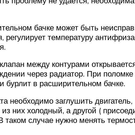
нить проблему не удается, необходим
тельном бачке может быть неисправ
, регулирует температуру антифриз
я.
лапан между контурами открывается,
ждении через радиатор. При поломке 
 и бурлит в расширительном бачке.
а необходимо заглушить двигатель, 
из них холодный, а другой ( присоеди
 В таком случае нужно менять термост