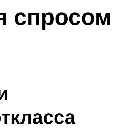
я спросом
и
ткласса