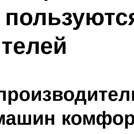
 пользуютс
ителей
производител
машин комфор