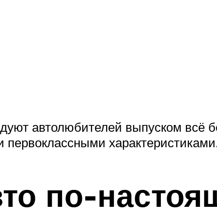
адуют автолюбителей выпуском всё 
 первоклассными характеристиками
вто по-настоя