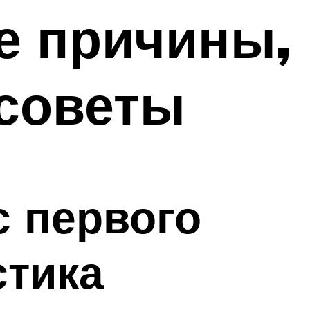
е причины,
 советы
с первого
стика