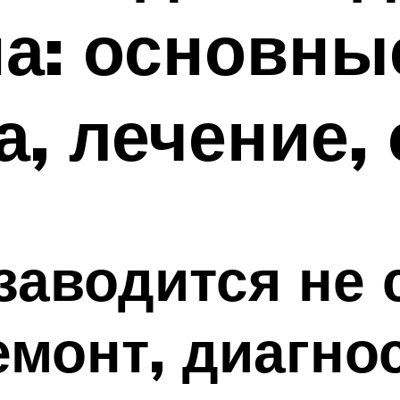
а: основны
а, лечение,
заводится не 
емонт, диагно