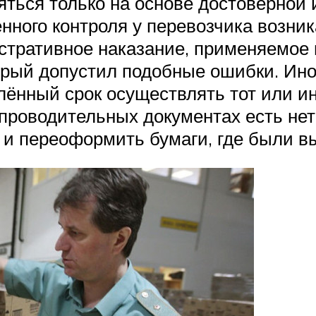
яться только на основе достоверной
енного контроля у перевозчика возн
стративное наказание, применяемое
орый допустил подобные ошибки. Ино
ённый срок осуществлять тот или ин
опроводительных документах есть нет
 и переоформить бумаги, где были в