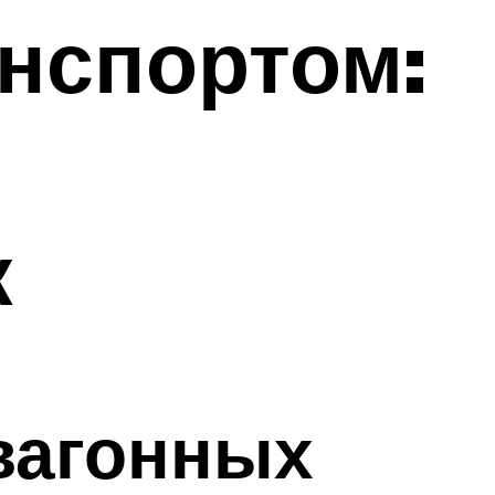
нспортом:
к
вагонных