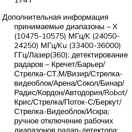
Дополнительная информация
принимаемые диапазоны – X
(10475-10575) МГц/K (24050-
24250) МГц/Ku (33400-36000)
ГГц/Лазер(360); детектирование
радаров – Кречет/Барьер/
Стрелка-СТ,М/Визир/Стрелка-
видеоблок/Арена/Сокол/Бинар/
Радис/Кордон/Автодория/Robot/
Крис/Стрелка/Поток-С/Беркут/
Стрелка-Видеоблок/Искра;
ручное отключение рабочих
диапазонов радар-детектора;