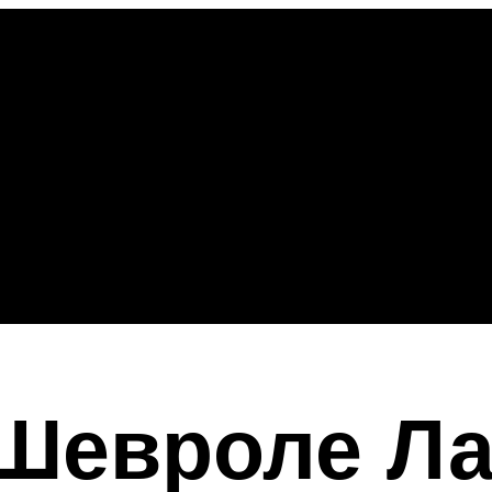
 Шевроле Л