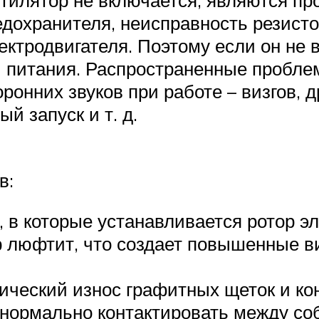
едохранителя, неисправность резистор
тродвигателя. Поэтому если он не в
 питания. Распространенные пробле
онних звуков при работе – визгов, д
й запуск и т. д.
в:
 в которые устанавливается ротор эл
ор люфтит, что создает повышенные в
ический износ графитных щеток и кон
 нормально контактировать между со