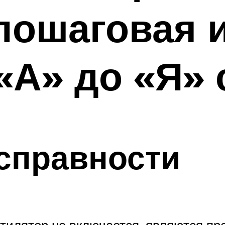
пошаговая 
«А» до «Я» 
справности
ентилятор не включается, являются п