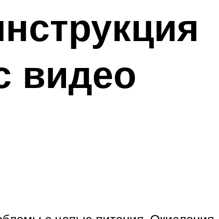
инструкция
с видео
роблемы с цепью питания. Окисления