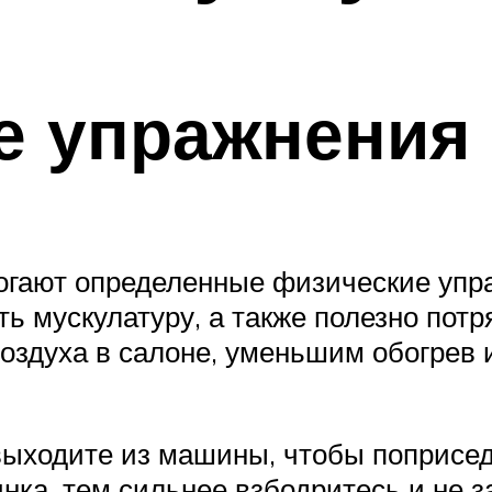
 упражнения
могают определенные физические уп
ь мускулатуру, а также полезно потр
оздуха в салоне, уменьшим обогрев 
ыходите из машины, чтобы поприседа
нка, тем сильнее взбодритесь и не з