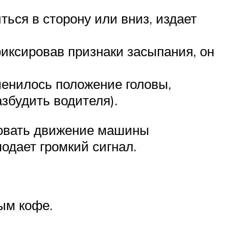
ться в сторону или вниз, издает
фиксировав признаки засыпания, он
зменилось положение головы,
азбудить водителя).
ровать движение машины
одает громкий сигнал.
ым кофе.