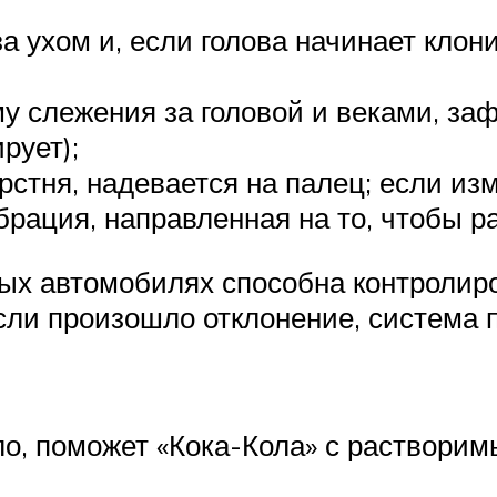
а ухом и, если голова начинает клони
му слежения за головой и веками, за
рует);
рстня, надевается на палец; если и
брация, направленная на то, чтобы р
ных автомобилях способна контроли
сли произошло отклонение, система п
ло, поможет «Кока-Кола» с растворим