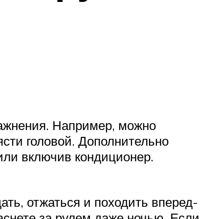
ражнения. Например, можно
ясти головой. Дополнительно
или включив кондиционер.
ть, отжаться и походить вперед-
аснете за рулем даже ночью. Если