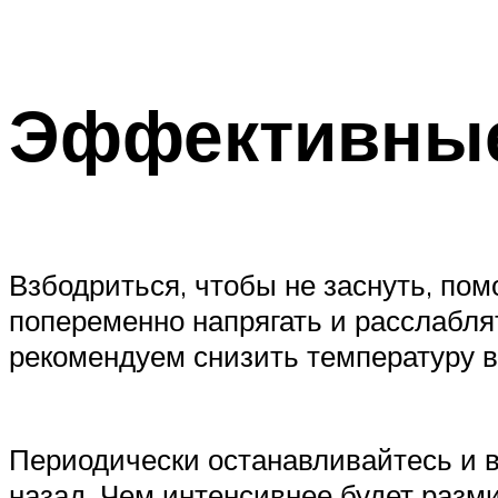
Эффективные
Взбодриться, чтобы не заснуть, по
попеременно напрягать и расслаблят
рекомендуем снизить температуру в
Периодически останавливайтесь и в
назад. Чем интенсивнее будет разми