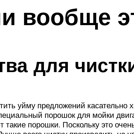
ли вообще э
тва для чистк
етить уйму предложений касательно 
специальный порошок для мойки двига
 такие порошки. Поскольку это очен
учше всего чистку производить на у