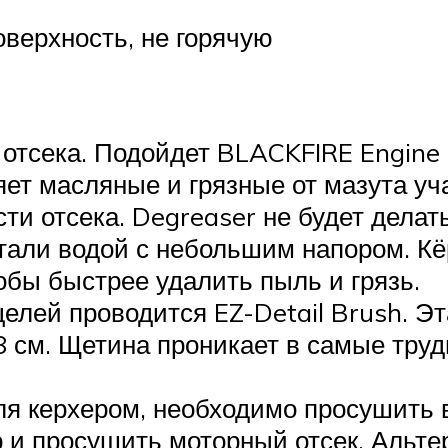
оверхность, не горячую
отсека. Подойдет BLACKFIRE Engine
ет масляные и грязные от мазута уча
ти отсека. Degreaser не будет делат
тали водой с небольшим напором. Кё
обы быстрее удалить пыль и грязь.
елей проводится EZ-Detail Brush. Эт
8 см. Щетина проникает в самые тру
ля керхером, необходимо просушить 
и просушить моторный отсек. Альте