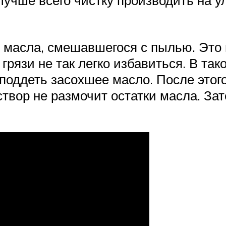
т масла, смешавшегося с пылью. Это
а грязи не так легко избавиться. В т
ь поддеть засохшее масло. После это
створ не размочит остатки масла. За