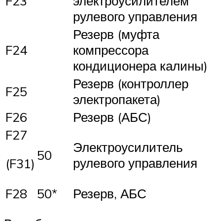
F23
электроусилителем
рулево­го управления
Резерв (муфта
F24
компрессора
кондиционера калины)
Резерв (контроллер
F25
электропакета)
F26
Резерв (АБС)
F27
Электроусилитель
50
рулевого управления
(F31)
F28
50*
Резерв, АБС