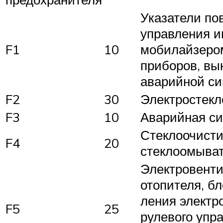
Указатели по
управления и
F1
10
мобилайзеро
приборов, вы
аварийной си
F2
30
Электростек
F3
10
Аварийная си
Стеклоочисти
F4
20
стеклоомыва
Электровент
отопителя, бл
ления электр
F5
25
рулевого упра