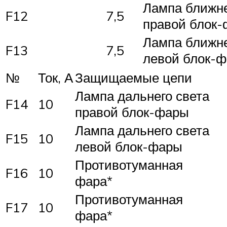
Лампа ближне
F12
7,5
правой блок
Лампа ближне
F13
7,5
левой блок-
№
Ток, А
Защищаемые цепи
Лампа дальнего света
F14
10
правой блок-фары
Лампа дальнего света
F15
10
левой блок-фары
Противотуманная
F16
10
фара*
Противотуманная
F17
10
фара*