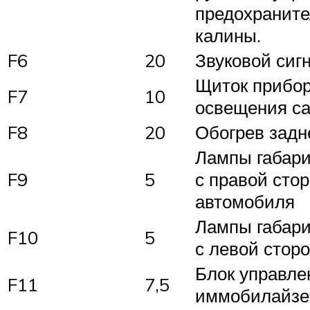
предохраните
калины.
F6
20
Звуковой сиг
Щиток прибор
F7
10
освещения с
F8
20
Обогрев задн
Лампы габари
F9
5
с правой стор
автомобиля
Лампы габари
F10
5
с левой стор
Блок управле
F11
7,5
иммобилайзе