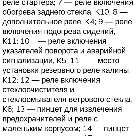
реле стартера; 7 — реле вклю­чения
обогрева заднего стекла, K10; 8 —
дополнительное реле, K4; 9 — реле
включения подогрева сидений,
K11; 10 — реле включения
указателей пово­рота и аварийной
сигнализации, K5; 11 — место
установки резервного реле калины,
K12; 12 — реле включения
стеклоочис­тителя и
стеклоомывателя ветрового стекла,
K6; 13 — пинцет для извлечения
предохранителей и реле с
маленьким кор­пусом; 14 — пинцет