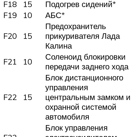
F18
15
Подогрев сидений*
F19
10
АБС*
Предохранитель
F20
15
прикуривателя Лада
Калина
Соленоид блокировки
F21
10
передачи заднего хода
Блок дистанционного
управления
F22
15
центральным замком и
охранной системой
автомобиля
Блок управления