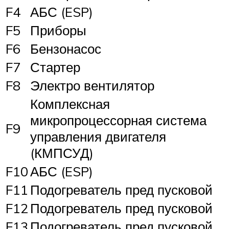
F4
АБС (ESP)
F5
Приборы
F6
Бензонасос
F7
Стартер
F8
Электро вентилятор
Комплексная
микропроцессорная система
F9
управления двигателя
(КМПСУД)
F10
АБС (ESP)
F11
Подогреватель пред пусковой
F12
Подогреватель пред пусковой
F13
Подогреватель пред пусковой