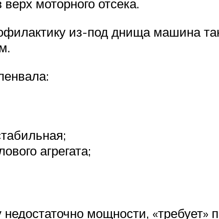
 верх моторного отсека.
офилактику из-под днища машина та
м.
ленвала:
стабильная;
ового агрегата;
у недостаточно мощности, «требует» 