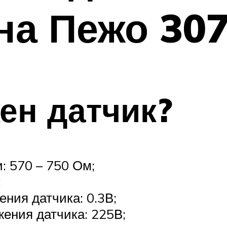
на Пежо 30
ен датчик?
: 570 – 750 Ом;
;
ния датчика: 0.3В;
ения датчика: 225В;