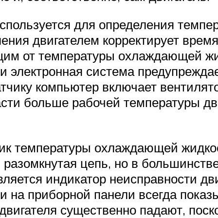
используется для определения темп
ления двигателем корректирует время
ющим от температуры охлаждающей ж
 электронная система предупреждает
атчику компьютер включает вентилят
сти больше рабочей температуры дв
чик температуры охлаждающей жидко
 разомкнутая цепь, но в большинстве
вляется индикатор неисправности дви
 на приборной панели всегда показ
 двигателя существенно падают, поск