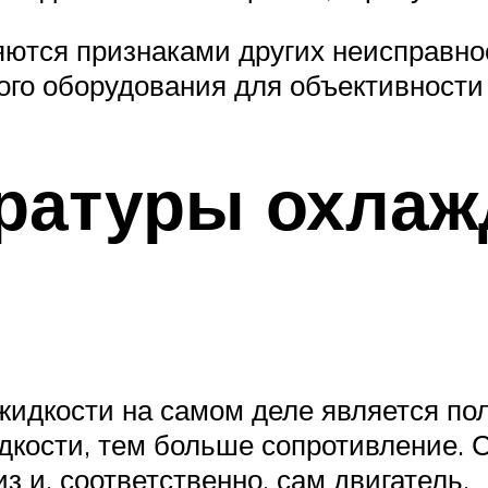
ются признаками других неисправно
го оборудования для объективности
ературы охла
идкости на самом деле является по
кости, тем больше сопротивление. С
з и, соответственно, сам двигатель.