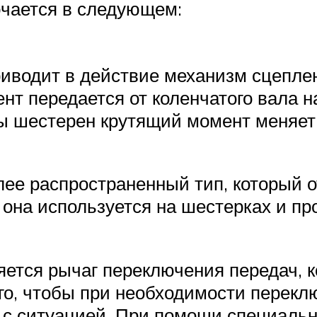
чается в следующем:
риводит в действие механизм сцепле
нт передается от коленчатого вала н
шестерен крутящий момент меняет 
ее распространенный тип, который 
она используется на шестерках и про
тся рычаг переключения передач, к
го, чтобы при необходимости перекл
 с ситуацией. При помощи специальн