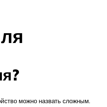
иля
ия?
ройство можно назвать сложным.