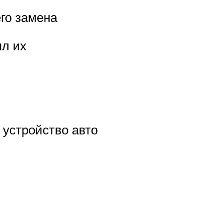
его замена
ял их
 устройство авто