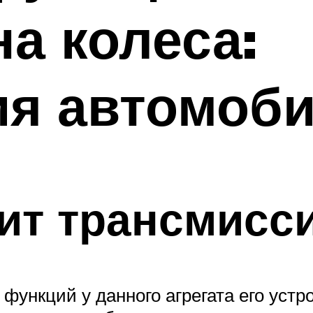
на колеса:
ия автомоб
оит трансмисс
функций у данного агрегата его уст