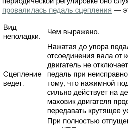
периодической регулировке оно служ
провалилась педаль сцепления
— эт
Вид
Чем выражено.
неполадки.
Нажатая до упора педа
отсоединения вала от к
двигатель не отключае
Сцепление
педаль при неисправном
ведет.
тому, что нажимной по
сильно действует на д
маховик двигателя про
передавать крутящее у
При полностью отпуще