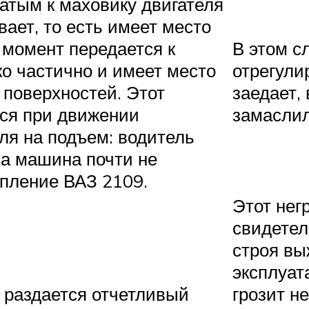
атым к маховику двигателя
ает, то есть имеет место
 момент передается к
В этом с
о частично и имеет место
отрегули
 поверхностей. Этот
заедает,
ся при движении
замаслил
ля на подъем: водитель
, а машина почти не
епление ВАЗ 2109.
Этот нег
свидетел
строя вы
эксплуат
 раздается отчетливый
грозит н