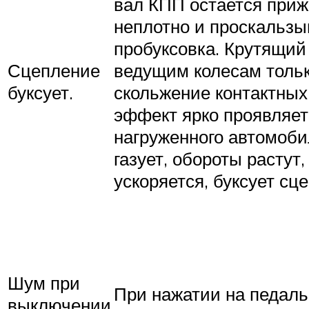
вал КПП остается приж
неплотно и проскальзыв
пробуксовка. Крутящий
Сцепление
ведущим колесам тольк
буксует.
скольжение контактных
эффект ярко проявляет
нагруженного автомоби
газует, обороты растут
ускоряется, буксует сц
Шум при
При нажатии на педаль
выключении