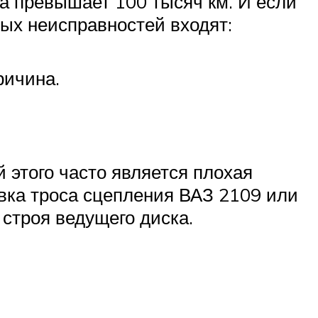
та превышает 100 тысяч км. И если
ых неисправностей входят:
ричина.
 этого часто является плохая
вка троса сцепления ВАЗ 2109 или
 строя ведущего диска.