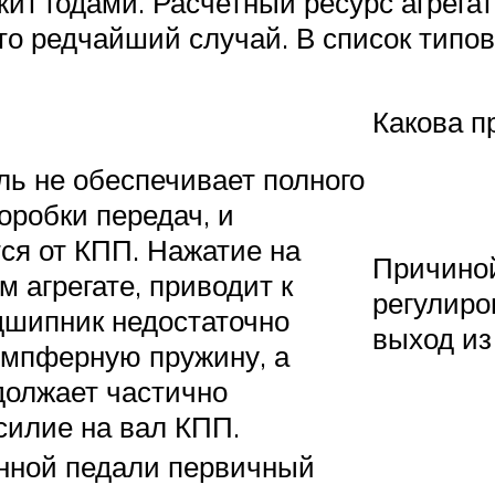
ит годами. Расчетный ресурс агрега
о редчайший случай. В список типов
Какова п
ль не обеспечивает полного
оробки передач, и
тся от КПП. Нажатие на
Причиной
 агрегате, приводит к
регулиро
дшипник недостаточно
выход из
емпферную пружину, а
должает частично
силие на вал КПП.
нной педали первичный