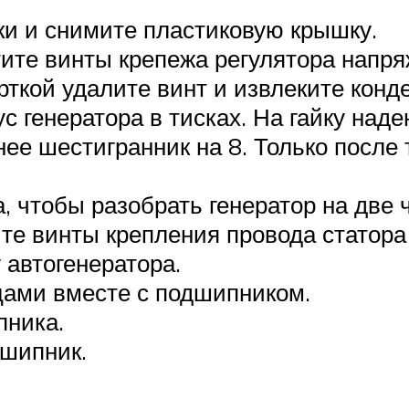
и и снимите пластиковую крышку.
тите винты крепежа регулятора напря
рткой удалите винт и извлеките конд
 генератора в тисках. На гайку наден
нее шестигранник на 8. Только после 
 чтобы разобрать генератор на две ч
те винты крепления провода статора 
 автогенератора.
цами вместе с подшипником.
пника.
дшипник.