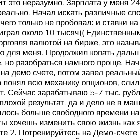
т это неразумно. Зарплата у меня 24
реально. Начал искать различные спо
чего только не пробовал: и ставки на 
оиграл около 10 тысяч(( Единственны
орговля валютой на бирже, это назыв
но для меня. Продолжил копать даль
е, но разобраться намного проще. На
на демо счете, потом завел реальный
а понял всю механику опционов, слил 
т. Сейчас зарабатываю 5-7 тыс. рубл
неплохой результат, да и дело не в ма
илось больше свободного времени на 
ы хочешь изменить свою жизнь как я
те 2. Потренируйтесь на Демо-счете (