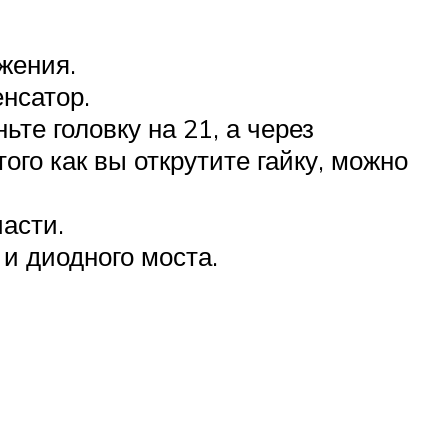
жения.
енсатор.
ьте головку на 21, а через
того как вы открутите гайку, можно
асти.
и диодного моста.