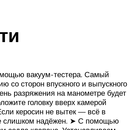
ти
мощью вакуум-тестера. Самый
ю со сторон впускного и выпускного
вень разряжения на манометре будет
оложите головку вверх камерой
 Если керосин не вытек — всё в
 не слишком надёжен. ➤ С помощью
ки седла клапана. Устанавливаем