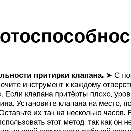
ботоспособнос
ильности притирки клапана.
➤ С по
ючите инструмент к каждому отверсти
о. Если клапана притёрты плохо, уро
на. Установите клапана на место, п
Оставьте их так на несколько часов.
использовать этот метод, так как он
и по всей окружности рабочей кром